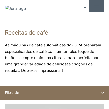
MENU
Saltar
para
Receitas de café
conteúdo
Saltar
para
As máquinas de café automáticas da JURA preparam
pesquisa
especialidades de café com um simples toque de
botão – sempre moído na altura; a base perfeita para
uma grande variedade de deliciosas criações de
receitas. Deixe-se impressionar!
Filtro de
a