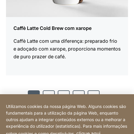
Caffè Latte Cold Brew com xarope
Caffè Latte com uma diferença: preparado frio
e adoçado com xarope, proporciona momentos
de puro prazer de café.
1
2
3
4
5
Seguinte
Utilizamos cookies da nossa página Web. Alguns cookies são
fundamentais para a utilização da página Web, enquanto
outros ajudam a integrar conteúdos externos ou a melhorar a
experiência do utilizador (estatísticas). Para mais informações
Contato
clique aqui
sobre cookies e como desativá-los,
.